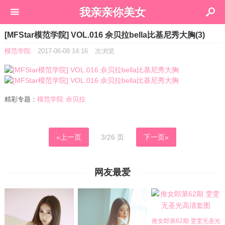
我亲亲你美女
[MFStar模范学院] VOL.016 佘贝拉bella比基尼秀大胸(3)
模范学院
2017-06-08 14:16
次浏览
精彩专题：
模范学院
佘贝拉
«上一页
3/26 页
下一页»
网友最爱
推女郎第62期 雯雯无圣光